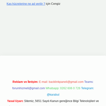
Kas hücrelerine ne ad verilir ?
için
Cengiz
e
Reklam ve İletişim:
E-mail:
backlinkpaneli@gmail.com
Teams:
forumhizmeti@gmail.com
Whatsapp: 0262 606 0 726
Telegram:
@karabul
Yasal Uyarı:
Sitemiz, 5651 Sayılı Kanun gereğince Bilgi Teknolojileri ve