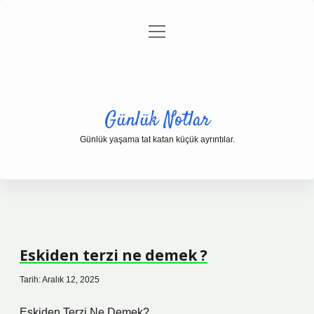
menüyü
Anasayfa
Gizlilik Politikası
Yasal Uyarı
aç
Hakkımızda
Günlük Notlar
Günlük yaşama tat katan küçük ayrıntılar.
Eskiden terzi ne demek ?
Tarih: Aralık 12, 2025
Eskiden Terzi Ne Demek?