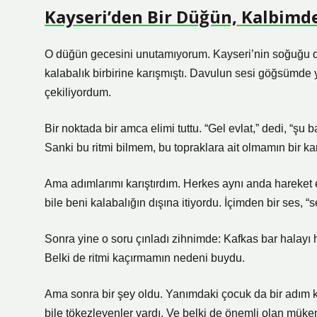
Kayseri’den Bir Düğün, Kalbimde
O düğün gecesini unutamıyorum. Kayseri’nin soğuğu dışa
kalabalık birbirine karışmıştı. Davulun sesi göğsümde
çekiliyordum.
Bir noktada bir amca elimi tuttu. “Gel evlat,” dedi, “şu 
Sanki bu ritmi bilmem, bu topraklara ait olmamın bir kan
Ama adımlarımı karıştırdım. Herkes aynı anda hareket
bile beni kalabalığın dışına itiyordu. İçimden bir ses, “
Sonra yine o soru çınladı zihnimde: Kafkas bar halayı h
Belki de ritmi kaçırmamın nedeni buydu.
Ama sonra bir şey oldu. Yanımdaki çocuk da bir adım kar
bile tökezleyenler vardı. Ve belki de önemli olan mük