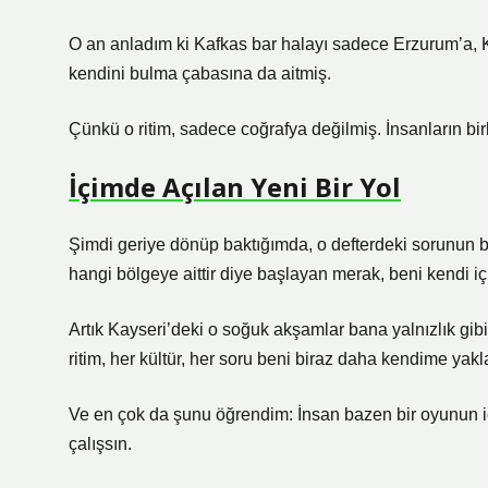
O an anladım ki Kafkas bar halayı sadece Erzurum’a, Ka
kendini bulma çabasına da aitmiş.
Çünkü o ritim, sadece coğrafya değilmiş. İnsanların birl
İçimde Açılan Yeni Bir Yol
Şimdi geriye dönüp baktığımda, o defterdeki sorunun b
hangi bölgeye aittir diye başlayan merak, beni kendi iç
Artık Kayseri’deki o soğuk akşamlar bana yalnızlık gibi
ritim, her kültür, her soru beni biraz daha kendime yakla
Ve en çok da şunu öğrendim: İnsan bazen bir oyunun iç
çalışsın.