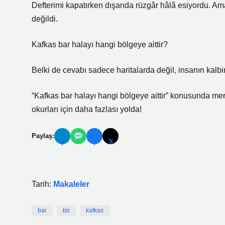
Defterimi kapatırken dışarıda rüzgâr hâlâ esiyordu. Ama 
değildi.
Kafkas bar halayı hangi bölgeye aittir?
Belki de cevabı sadece haritalarda değil, insanın kalbi
“Kafkas bar halayı hangi bölgeye aittir” konusunda mera
okurları için daha fazlası yolda!
Paylaş:
𝕏
✈
f
Tarih:
Makaleler
bar
bir
kafkas