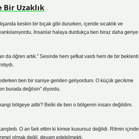
 Bir Uzaklık
rıda keskin bir bıçak gibi dururken, içeride sıcaklık ve
 yankılanıyordu. İnsanlar halaya durdukça ben biraz daha geriye
barı da öğren artık.” Sesinde hem şefkat vardı hem de bir beklenti
ıtıydı.
 ederken ben bir saniye geriden geliyordum. O küçük gecikme
sen burada değilsin” diyordu.
angi bölgeye aittir? Belki de ben o bölgenin insanı değildim.
ıştırdı. O an fark ettim ki kimse kusursuz değildi. Ritmin içinde
emmel olmak değil, devam edebilmekti.