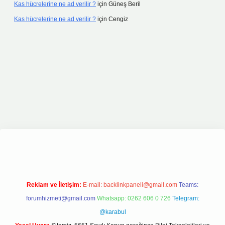
Kas hücrelerine ne ad verilir ?
için
Güneş Beril
Kas hücrelerine ne ad verilir ?
için
Cengiz
e
Reklam ve İletişim:
E-mail:
backlinkpaneli@gmail.com
Teams:
forumhizmeti@gmail.com
Whatsapp: 0262 606 0 726
Telegram:
@karabul