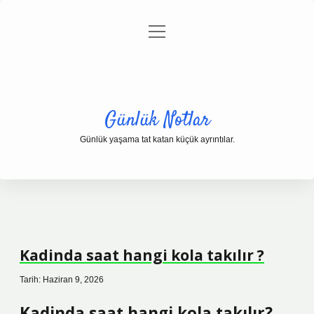
menüyü
Anasayfa
Gizlilik Politikası
Yasal Uyarı
aç
Hakkımızda
Günlük Notlar
Günlük yaşama tat katan küçük ayrıntılar.
Kadinda saat hangi kola takılır ?
Tarih: Haziran 9, 2026
Kadinda saat hangi kola takılır?