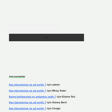
Arama
Son yorumlar
Kas hücrelerine ne ad verilir ?
için
admin
Kas hücrelerine ne ad verilir ?
için
Miray Kuter
Karşıt kelimesinin eş anlamlısı nedir ?
için
Elanur İkiz
Kas hücrelerine ne ad verilir ?
için
Güneş Beril
Kas hücrelerine ne ad verilir ?
için
Cengiz