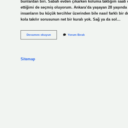
bunlardan biri. Sabah evden çıkarken koluma taktığım saati
ettiğimi de seçmiş oluyorum. Ankara’da yaşayan 28 yaşında bir
insanların bu küçük tercihler üzerinden bile nasıl farklı bir
kola takılır sorusunun net bir kuralı yok. Sağ ya da sol…
Kadinda
Devamını okuyun
Yorum Bırak
saat
hangi
kola
takılır
?
Sitemap