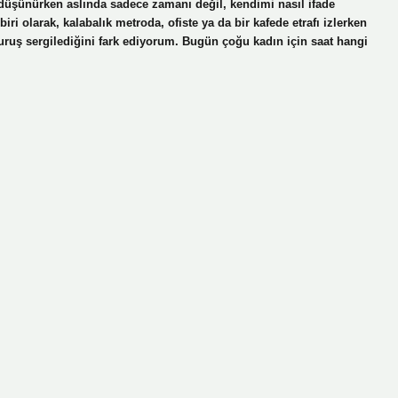
 düşünürken aslında sadece zamanı değil, kendimi nasıl ifade
i olarak, kalabalık metroda, ofiste ya da bir kafede etrafı izlerken
 duruş sergilediğini fark ediyorum. Bugün çoğu kadın için saat hangi