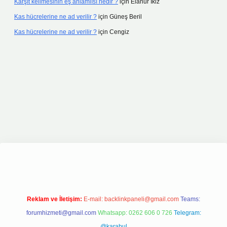
Karşıt kelimesinin eş anlamlısı nedir ?
için
Elanur İkiz
Kas hücrelerine ne ad verilir ?
için
Güneş Beril
Kas hücrelerine ne ad verilir ?
için
Cengiz
nline
Reklam ve İletişim:
E-mail:
backlinkpaneli@gmail.com
Teams:
forumhizmeti@gmail.com
Whatsapp: 0262 606 0 726
Telegram:
@karabul