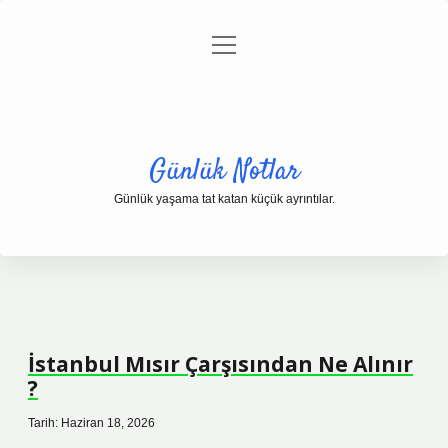
menüyü
Anasayfa
Gizlilik Politikası
Yasal Uyarı
aç
Hakkımızda
Günlük Notlar
Günlük yaşama tat katan küçük ayrıntılar.
İstanbul Mısır Çarşısından Ne Alınır
?
Tarih: Haziran 18, 2026