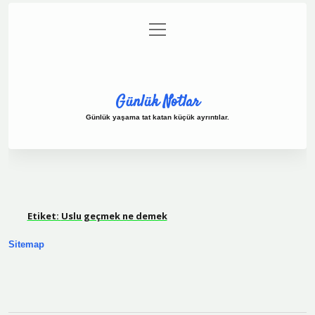
menüyü
Anasayfa
Gizlilik Politikası
Yasal Uyarı
aç
Hakkımızda
Günlük Notlar
Günlük yaşama tat katan küçük ayrıntılar.
Etiket:
Uslu geçmek ne demek
Sitemap