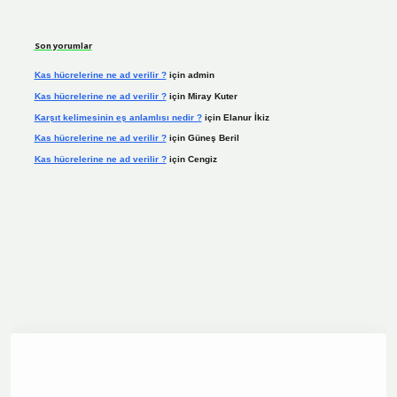
Son yorumlar
Kas hücrelerine ne ad verilir ?
için
admin
Kas hücrelerine ne ad verilir ?
için
Miray Kuter
Karşıt kelimesinin eş anlamlısı nedir ?
için
Elanur İkiz
Kas hücrelerine ne ad verilir ?
için
Güneş Beril
Kas hücrelerine ne ad verilir ?
için
Cengiz
ine