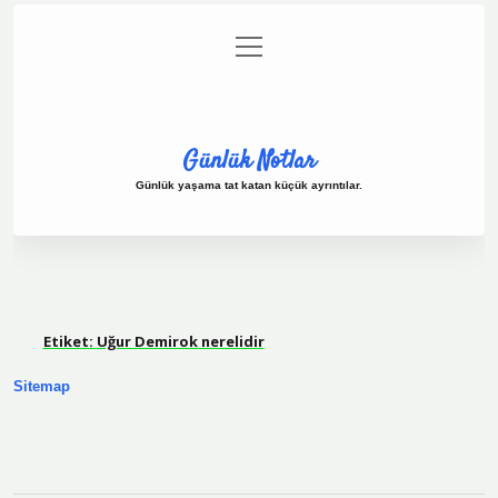
menüyü
Anasayfa
Gizlilik Politikası
Yasal Uyarı
aç
Hakkımızda
Günlük Notlar
Günlük yaşama tat katan küçük ayrıntılar.
Etiket:
Uğur Demirok nerelidir
Sitemap