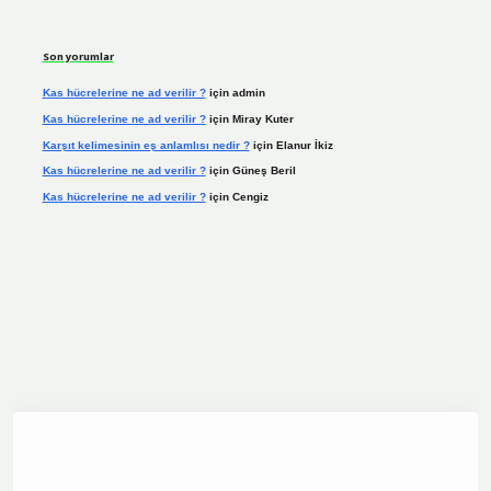
Son yorumlar
Kas hücrelerine ne ad verilir ?
için
admin
Kas hücrelerine ne ad verilir ?
için
Miray Kuter
Karşıt kelimesinin eş anlamlısı nedir ?
için
Elanur İkiz
Kas hücrelerine ne ad verilir ?
için
Güneş Beril
Kas hücrelerine ne ad verilir ?
için
Cengiz
dcasino.online