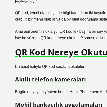
paylaşacağız.
QR kod, temel olarak içinde bilgi barındıran iki boyutlu 
olabilir, bir menü olabilir ya da bir bilet doğrulama sist
Ama asıl önemli nokta şu: QR kod tek başına bir şey y
İşte bu yüzden QR kod nereye okutulur? sorusu aslında s
QR Kod Nereye Okutu
En basit haliyle QR kod şuralara okutulur:
Akıllı telefon kameraları
Bugün en yaygın yöntem budur. Hem iPhone hem Andro
Mobil bankacılık uygulamaları