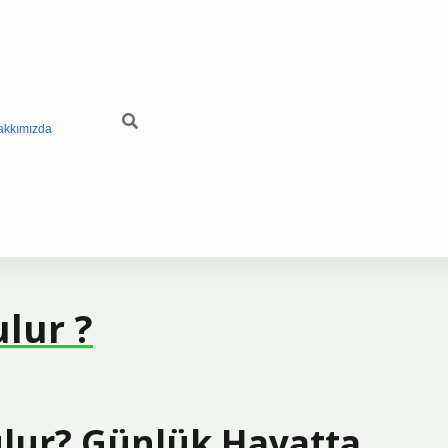
akkımızda
lur ?
lur? Günlük Hayatta