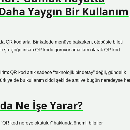
aha Yaygın Bir Kullanım
nda QR kodlarla. Bir kafede menüye bakarken, otobüste bileti
inci şu: çoğu insan QR kodu görüyor ama tam olarak QR kod
irim: QR kod artık sadece “teknolojik bir detay” değil, gündelik
Türkiye’de bu kullanım ciddi şekilde arttı ve bugün neredeyse he
da Ne İşe Yarar?
e “QR kod nereye okutulur” hakkında önemli bilgiler