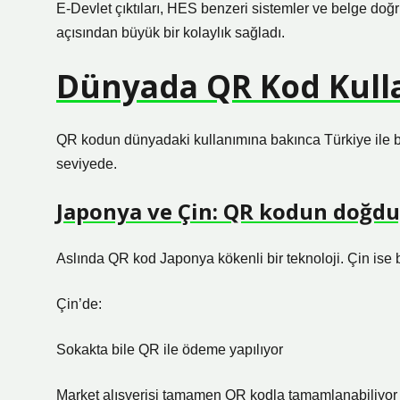
E-Devlet çıktıları, HES benzeri sistemler ve belge doğ
açısından büyük bir kolaylık sağladı.
Dünyada QR Kod Kullan
QR kodun dünyadaki kullanımına bakınca Türkiye ile baz
seviyede.
Japonya ve Çin: QR kodun doğduğ
Aslında QR kod Japonya kökenli bir teknoloji. Çin is
Çin’de:
Sokakta bile QR ile ödeme yapılıyor
Market alışverişi tamamen QR kodla tamamlanabiliyor