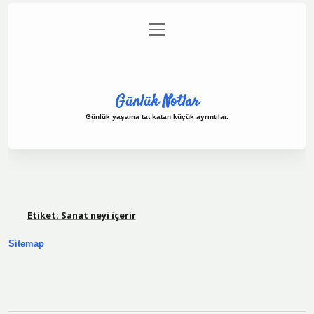
menüyü
Anasayfa
Gizlilik Politikası
Yasal Uyarı
aç
Hakkımızda
Günlük Notlar
Günlük yaşama tat katan küçük ayrıntılar.
Etiket:
Sanat neyi içerir
Sitemap