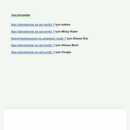
Son yorumlar
Kas hücrelerine ne ad verilir ?
için
admin
Kas hücrelerine ne ad verilir ?
için
Miray Kuter
Karşıt kelimesinin eş anlamlısı nedir ?
için
Elanur İkiz
Kas hücrelerine ne ad verilir ?
için
Güneş Beril
Kas hücrelerine ne ad verilir ?
için
Cengiz
ine