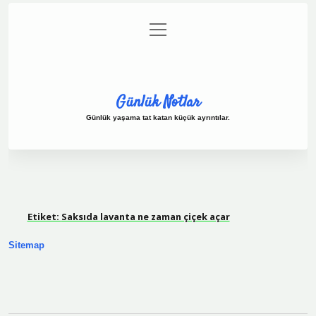
menüyü
Anasayfa
Gizlilik Politikası
Yasal Uyarı
aç
Hakkımızda
Günlük Notlar
Günlük yaşama tat katan küçük ayrıntılar.
Etiket:
Saksıda lavanta ne zaman çiçek açar
Sitemap