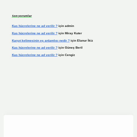
Son yorumlar
Kas hücrelerine ne ad verilir ?
için
admin
Kas hücrelerine ne ad verilir ?
için
Miray Kuter
Karşıt kelimesinin eş anlamlısı nedir ?
için
Elanur İkiz
Kas hücrelerine ne ad verilir ?
için
Güneş Beril
Kas hücrelerine ne ad verilir ?
için
Cengiz
ine