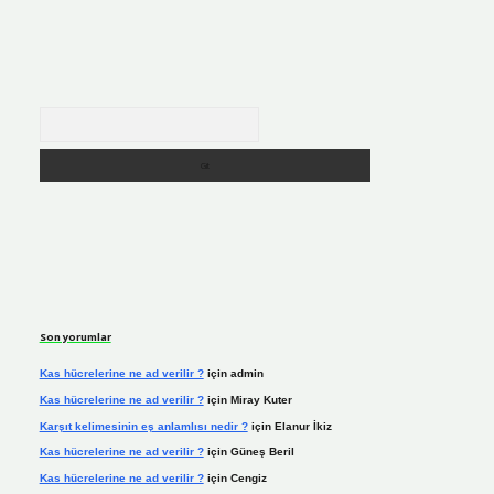
Arama
Son yorumlar
Kas hücrelerine ne ad verilir ?
için
admin
Kas hücrelerine ne ad verilir ?
için
Miray Kuter
Karşıt kelimesinin eş anlamlısı nedir ?
için
Elanur İkiz
Kas hücrelerine ne ad verilir ?
için
Güneş Beril
Kas hücrelerine ne ad verilir ?
için
Cengiz