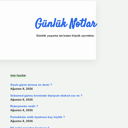
Günlük Notlar
Günlük yaşama tat katan küçük ayrıntılar.
Sidebar
vdcasino.online
Son Yazılar
Siyah giyim tarzına ne denir ?
Ağustos 8, 2026
Sebamed güneş kreminde titanyum dioksit var mı ?
Ağustos 8, 2026
Rotarymetre nedir ?
Ağustos 8, 2026
Pamukkale antik tiyatrosu kaç kişilik ?
Ağustos 8, 2026
Nil nehri nereden başlıyor ?