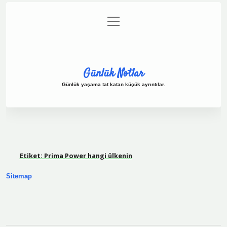
menüyü
Anasayfa
Gizlilik Politikası
Yasal Uyarı
aç
Hakkımızda
Günlük Notlar
Günlük yaşama tat katan küçük ayrıntılar.
Etiket:
Prima Power hangi ülkenin
Sitemap