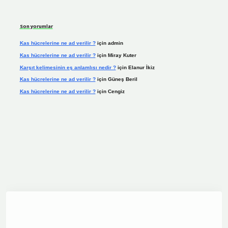
Son yorumlar
Kas hücrelerine ne ad verilir ?
için
admin
Kas hücrelerine ne ad verilir ?
için
Miray Kuter
Karşıt kelimesinin eş anlamlısı nedir ?
için
Elanur İkiz
Kas hücrelerine ne ad verilir ?
için
Güneş Beril
Kas hücrelerine ne ad verilir ?
için
Cengiz
dcasino.online