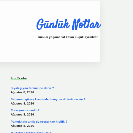
Günlük Notlar
Günlük yaşama tat katan küçük ayrıntılar.
Sidebar
vdcasino.online
Son Yazılar
Siyah giyim tarzına ne denir ?
Ağustos 8, 2026
Sebamed güneş kreminde titanyum dioksit var mı ?
Ağustos 8, 2026
Rotarymetre nedir ?
Ağustos 8, 2026
Pamukkale antik tiyatrosu kaç kişilik ?
Ağustos 8, 2026
Nil nehri nereden başlıyor ?