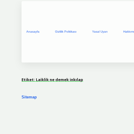
Anasayfa
Gizlilik Politikası
Yasal Uyarı
Hakkım
Etiket:
Laiklik ne demek inkılap
Sitemap