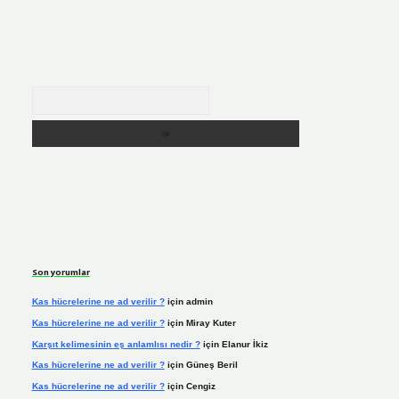
Arama
Son yorumlar
Kas hücrelerine ne ad verilir ?
için
admin
Kas hücrelerine ne ad verilir ?
için
Miray Kuter
Karşıt kelimesinin eş anlamlısı nedir ?
için
Elanur İkiz
Kas hücrelerine ne ad verilir ?
için
Güneş Beril
Kas hücrelerine ne ad verilir ?
için
Cengiz