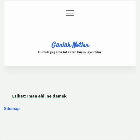
menüyü
Anasayfa
Gizlilik Politikası
Yasal Uyarı
aç
Hakkımızda
Günlük Notlar
Günlük yaşama tat katan küçük ayrıntılar.
Etiket:
İman ehli ne demek
Sitemap