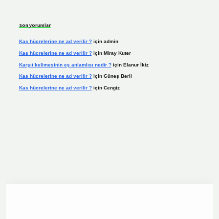
Son yorumlar
Kas hücrelerine ne ad verilir ?
için
admin
Kas hücrelerine ne ad verilir ?
için
Miray Kuter
Karşıt kelimesinin eş anlamlısı nedir ?
için
Elanur İkiz
Kas hücrelerine ne ad verilir ?
için
Güneş Beril
Kas hücrelerine ne ad verilir ?
için
Cengiz
dcasino.online