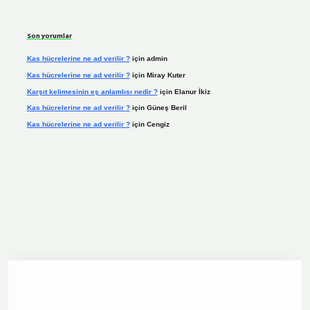
Son yorumlar
Kas hücrelerine ne ad verilir ?
için
admin
Kas hücrelerine ne ad verilir ?
için
Miray Kuter
Karşıt kelimesinin eş anlamlısı nedir ?
için
Elanur İkiz
Kas hücrelerine ne ad verilir ?
için
Güneş Beril
Kas hücrelerine ne ad verilir ?
için
Cengiz
dcasino.online