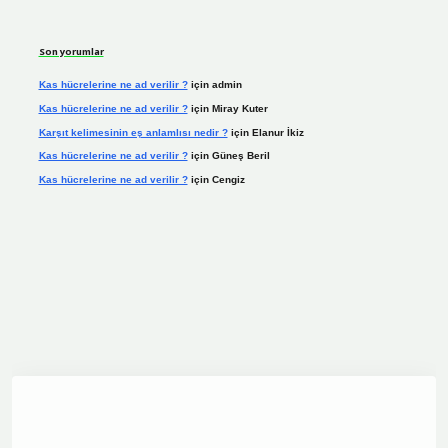
Son yorumlar
Kas hücrelerine ne ad verilir ?
için
admin
Kas hücrelerine ne ad verilir ?
için
Miray Kuter
Karşıt kelimesinin eş anlamlısı nedir ?
için
Elanur İkiz
Kas hücrelerine ne ad verilir ?
için
Güneş Beril
Kas hücrelerine ne ad verilir ?
için
Cengiz
dcasino.online