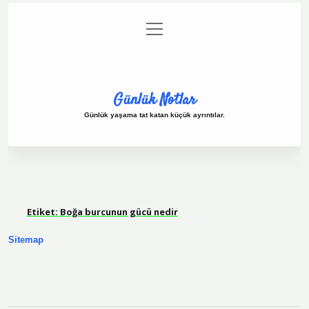
menüyü
Anasayfa
Gizlilik Politikası
Yasal Uyarı
aç
Hakkımızda
Günlük Notlar
Günlük yaşama tat katan küçük ayrıntılar.
Etiket:
Boğa burcunun gücü nedir
Sitemap