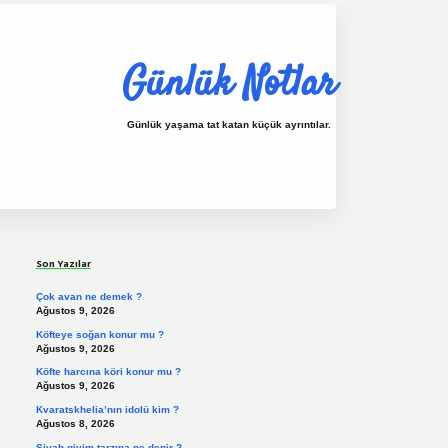
Günlük Notlar
Günlük yaşama tat katan küçük ayrıntılar.
Sidebar
vdcasino.online
Son Yazılar
Çok avan ne demek ?
Ağustos 9, 2026
Köfteye soğan konur mu ?
Ağustos 9, 2026
Köfte harcına köri konur mu ?
Ağustos 9, 2026
Kvaratskhelia’nın idolü kim ?
Ağustos 8, 2026
Siyah giyim tarzına ne denir ?