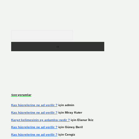
Arama
Son yorumlar
Kas hücrelerine ne ad verilir ?
için
admin
Kas hücrelerine ne ad verilir ?
için
Miray Kuter
Karşıt kelimesinin eş anlamlısı nedir ?
için
Elanur İkiz
Kas hücrelerine ne ad verilir ?
için
Güneş Beril
Kas hücrelerine ne ad verilir ?
için
Cengiz