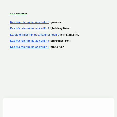
Son yorumlar
Kas hücrelerine ne ad verilir ?
için
admin
Kas hücrelerine ne ad verilir ?
için
Miray Kuter
Karşıt kelimesinin eş anlamlısı nedir ?
için
Elanur İkiz
Kas hücrelerine ne ad verilir ?
için
Güneş Beril
Kas hücrelerine ne ad verilir ?
için
Cengiz
vdcasino.online