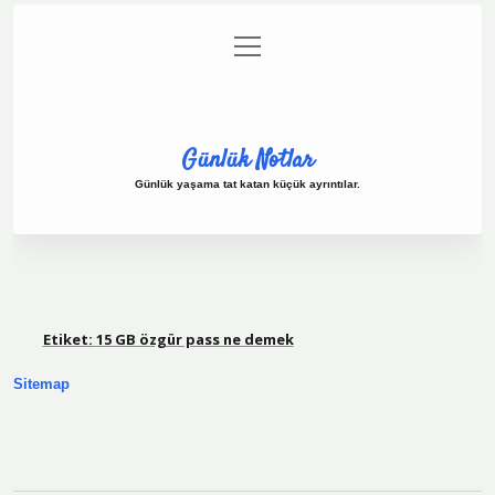
menüyü
Anasayfa
Gizlilik Politikası
Yasal Uyarı
aç
Hakkımızda
Günlük Notlar
Günlük yaşama tat katan küçük ayrıntılar.
Etiket:
15 GB özgür pass ne demek
Sitemap