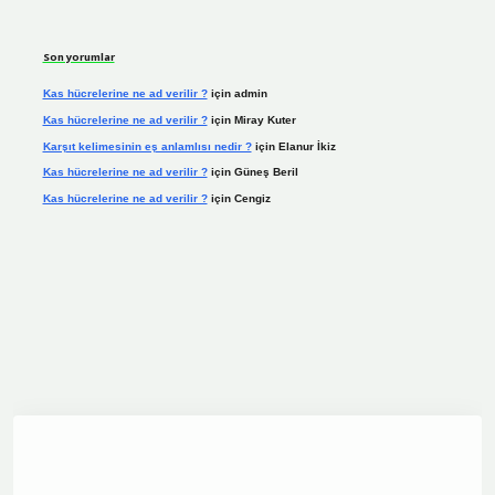
Son yorumlar
Kas hücrelerine ne ad verilir ?
için
admin
Kas hücrelerine ne ad verilir ?
için
Miray Kuter
Karşıt kelimesinin eş anlamlısı nedir ?
için
Elanur İkiz
Kas hücrelerine ne ad verilir ?
için
Güneş Beril
Kas hücrelerine ne ad verilir ?
için
Cengiz
dcasino.online