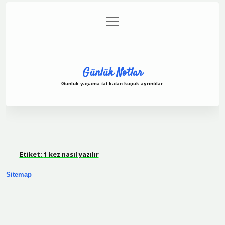
menüyü
Anasayfa
Gizlilik Politikası
Yasal Uyarı
aç
Hakkımızda
Günlük Notlar
Günlük yaşama tat katan küçük ayrıntılar.
Etiket:
1 kez nasıl yazılır
Sitemap