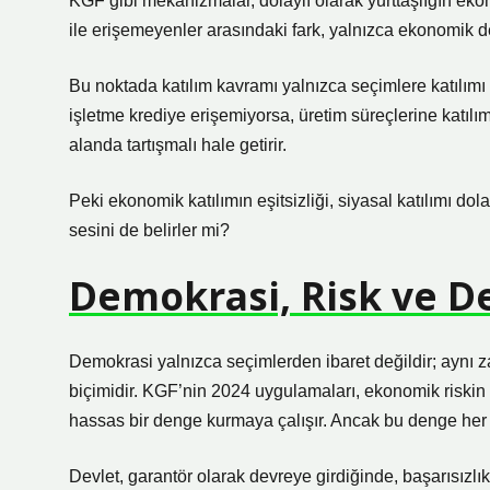
KGF gibi mekanizmalar, dolaylı olarak yurttaşlığın eko
ile erişemeyenler arasındaki fark, yalnızca ekonomik d
Bu noktada
katılım
kavramı yalnızca seçimlere katılımı 
işletme krediye erişemiyorsa, üretim süreçlerine katılım
alanda tartışmalı hale getirir.
Peki ekonomik katılımın eşitsizliği, siyasal katılımı dol
sesini de belirler mi?
Demokrasi, Risk ve De
Demokrasi yalnızca seçimlerden ibaret değildir; aynı za
biçimidir. KGF’nin 2024 uygulamaları, ekonomik riskin
hassas bir denge kurmaya çalışır. Ancak bu denge her za
Devlet, garantör olarak devreye girdiğinde, başarısızlık 