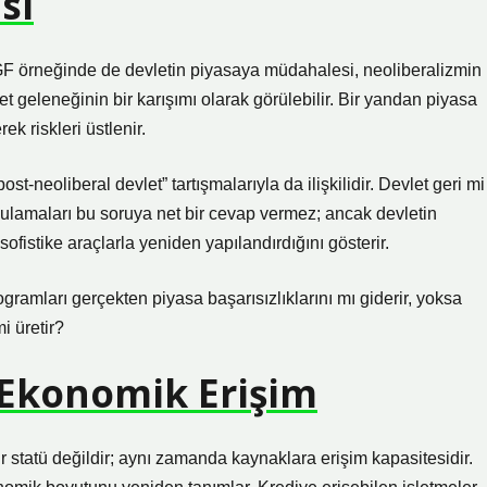
si
GF örneğinde de devletin piyasaya müdahalesi, neoliberalizmin
t geleneğinin bir karışımı olarak görülebilir. Bir yandan piyasa
k riskleri üstlenir.
post-neoliberal devlet” tartışmalarıyla da ilişkilidir. Devlet geri mi
lamaları bu soruya net bir cevap vermez; ancak devletin
fistike araçlarla yeniden yapılandırdığını gösterir.
gramları gerçekten piyasa başarısızlıklarını mı giderir, yoksa
i üretir?
e Ekonomik Erişim
bir statü değildir; aynı zamanda kaynaklara erişim kapasitesidir.