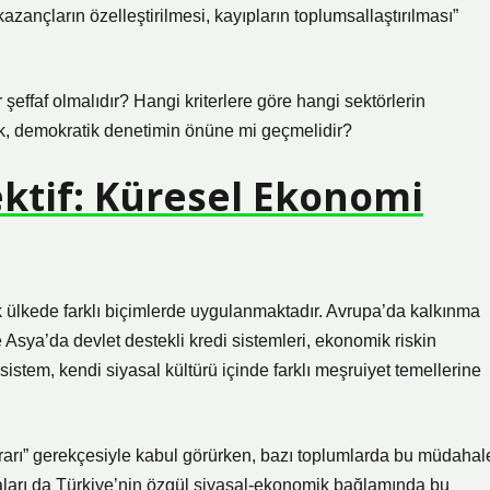
“kazançların özelleştirilmesi, kayıpların toplumsallaştırılması”
effaf olmalıdır? Hangi kriterlere göre hangi sektörlerin
ık, demokratik denetimin önüne mi geçmelidir?
ektif: Küresel Ekonomi
 ülkede farklı biçimlerde uygulanmaktadır. Avrupa’da kalkınma
Asya’da devlet destekli kredi sistemleri, ekonomik riskin
istem, kendi siyasal kültürü içinde farklı meşruiyet temellerine
krarı” gerekçesiyle kabul görürken, bazı toplumlarda bu müdahal
amaları da Türkiye’nin özgül siyasal-ekonomik bağlamında bu