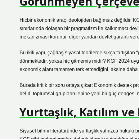
Görünmeyen Çerçeve
Hiçbir ekonomik araç ideolojiden bağımsız değildir. K
sınırlarında dolaşan bir pragmatizm ile kalkınmacı devle
mekanizması korunur, diğer yandan devlet garanti verere
Bu ikili yapı, çağdaş siyasal teorilerde sıkça tartışılan “
dönmektedir, yoksa hiç gitmemiş midir? KGF 2024 uygu
ekonomik alanı tamamen terk etmediğini, aksine daha so
Burada kritik bir soru ortaya çıkar: Ekonomik destek pro
belirli toplumsal grupların lehine yeni bir güç dengesi m
Yurttaşlık, Katılım v
Siyaset bilimi literatüründe yurttaşlık yalnızca hukuki 