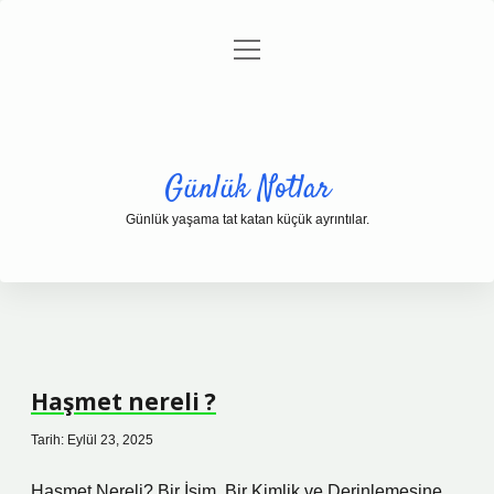
menüyü
Anasayfa
Gizlilik Politikası
Yasal Uyarı
aç
Hakkımızda
Günlük Notlar
Günlük yaşama tat katan küçük ayrıntılar.
Haşmet nereli ?
Tarih: Eylül 23, 2025
Haşmet Nereli? Bir İsim, Bir Kimlik ve Derinlemesine