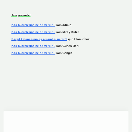
Son yorumlar
Kas hücrelerine ne ad verilir ?
için
admin
Kas hücrelerine ne ad verilir ?
için
Miray Kuter
Karşıt kelimesinin eş anlamlısı nedir ?
için
Elanur İkiz
Kas hücrelerine ne ad verilir ?
için
Güneş Beril
Kas hücrelerine ne ad verilir ?
için
Cengiz
dcasino.online