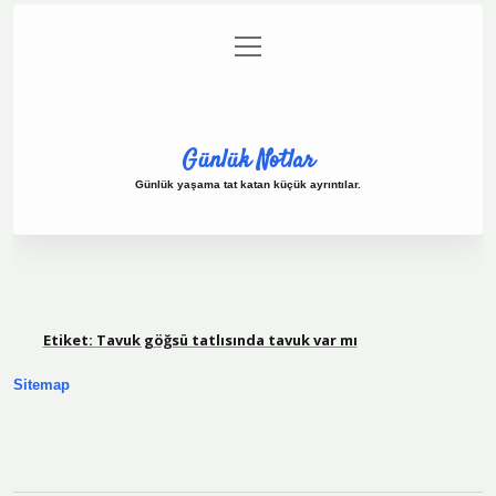
menüyü
Anasayfa
Gizlilik Politikası
Yasal Uyarı
aç
Hakkımızda
Günlük Notlar
Günlük yaşama tat katan küçük ayrıntılar.
Etiket:
Tavuk göğsü tatlısında tavuk var mı
Sitemap