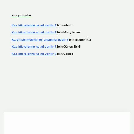
Son yorumlar
Kas hücrelerine ne ad verilir ?
için
admin
Kas hücrelerine ne ad verilir ?
için
Miray Kuter
Karşıt kelimesinin eş anlamlısı nedir ?
için
Elanur İkiz
Kas hücrelerine ne ad verilir ?
için
Güneş Beril
Kas hücrelerine ne ad verilir ?
için
Cengiz
ine