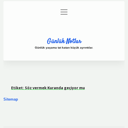
menüyü
Anasayfa
Gizlilik Politikası
Yasal Uyarı
aç
Hakkımızda
Günlük Notlar
Günlük yaşama tat katan küçük ayrıntılar.
Etiket:
Söz vermek Kuranda geçiyor mu
Sitemap