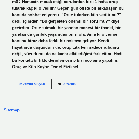
mü? Herkesin merak ettiği sorulardan biri: 1 hafta oruç
tutarak kaç kilo verilir? Geçen gün ofiste bir arkadaşım bu
konuda sohbet ediyordu. “Oruç tutarken kilo verilir mi?”
dedi. İçimden “Bu gerçekten önemli bir soru mu?” diye
geçirdim. Oruç tutmak, bir yandan manevi bir ibadet, bir
yandan da günlük yaşamdan bir mola. Ama kilo verme
konusu biraz daha farklı bir noktaya geliyor. Kendi
hayatımda düşündüm de, oruç tutarken sadece ruhumu
değil, vücudumu da ne kadar etkilediğimi fark ettim. Hadi,
bu konuda birlikte derinlemesine bir inceleme yapalım.
Oruç ve Kilo Kaybı: Temel Fiziksel…
1
Devamını okuyun
2 Yorum
hafta
oruç
tutarak
kaç
kilo
Sitemap
verilir
?