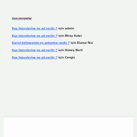
Son yorumlar
Kas hücrelerine ne ad verilir ?
için
admin
Kas hücrelerine ne ad verilir ?
için
Miray Kuter
Karşıt kelimesinin eş anlamlısı nedir ?
için
Elanur İkiz
Kas hücrelerine ne ad verilir ?
için
Güneş Beril
Kas hücrelerine ne ad verilir ?
için
Cengiz
asino.online