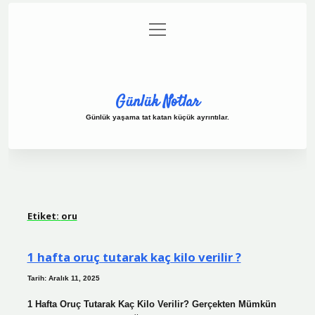
menüyü
Anasayfa
Gizlilik Politikası
Yasal Uyarı
aç
Hakkımızda
Günlük Notlar
Günlük yaşama tat katan küçük ayrıntılar.
Etiket:
oru
1 hafta oruç tutarak kaç kilo verilir ?
Tarih: Aralık 11, 2025
1 Hafta Oruç Tutarak Kaç Kilo Verilir? Gerçekten Mümkün