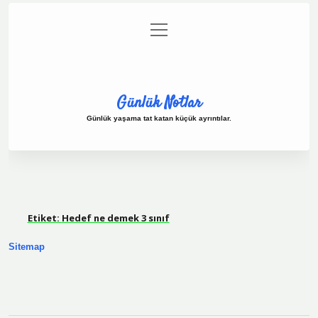
menüyü
Anasayfa
Gizlilik Politikası
Yasal Uyarı
aç
Hakkımızda
Günlük Notlar
Günlük yaşama tat katan küçük ayrıntılar.
Etiket:
Hedef ne demek 3 sınıf
Sitemap