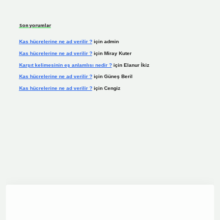
Son yorumlar
Kas hücrelerine ne ad verilir ?
için
admin
Kas hücrelerine ne ad verilir ?
için
Miray Kuter
Karşıt kelimesinin eş anlamlısı nedir ?
için
Elanur İkiz
Kas hücrelerine ne ad verilir ?
için
Güneş Beril
Kas hücrelerine ne ad verilir ?
için
Cengiz
ine