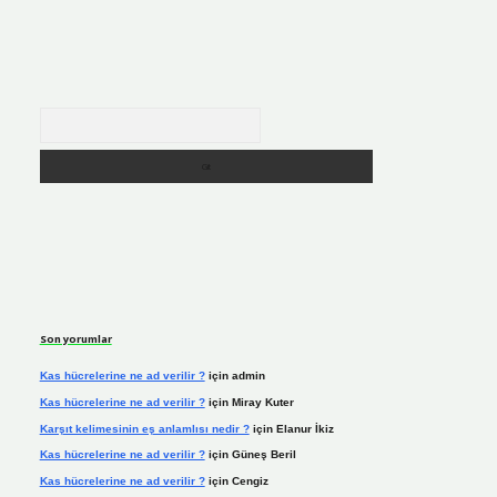
Arama
Son yorumlar
Kas hücrelerine ne ad verilir ?
için
admin
Kas hücrelerine ne ad verilir ?
için
Miray Kuter
Karşıt kelimesinin eş anlamlısı nedir ?
için
Elanur İkiz
Kas hücrelerine ne ad verilir ?
için
Güneş Beril
Kas hücrelerine ne ad verilir ?
için
Cengiz