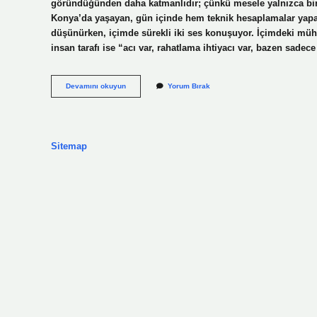
göründüğünden daha katmanlıdır; çünkü mesele yalnızca bir il
Konya’da yaşayan, gün içinde hem teknik hesaplamalar yapan
düşünürken, içimde sürekli iki ses konuşuyor. İçimdeki müh
insan tarafı ise “acı var, rahatlama ihtiyacı var, bazen sadec
Kas
Devamını okuyun
Yorum Bırak
gevşetici
hap
hangi
durumlarda
kullanılır
Sitemap
?