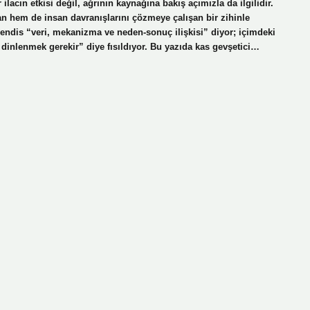
acın etkisi değil, ağrının kaynağına bakış açımızla da ilgilidir.
 hem de insan davranışlarını çözmeye çalışan bir zihinle
endis “veri, mekanizma ve neden-sonuç ilişkisi” diyor; içimdeki
e dinlenmek gerekir” diye fısıldıyor. Bu yazıda kas gevşetici…