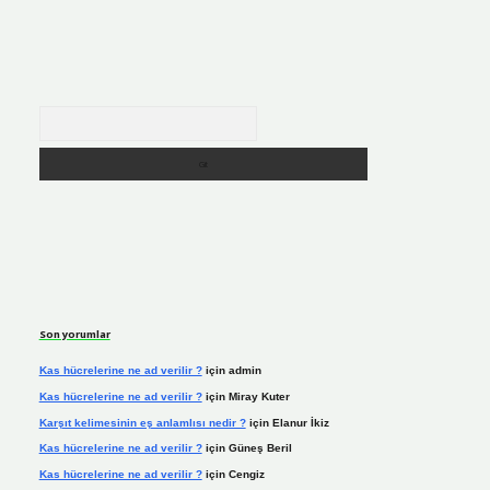
Arama
Son yorumlar
Kas hücrelerine ne ad verilir ?
için
admin
Kas hücrelerine ne ad verilir ?
için
Miray Kuter
Karşıt kelimesinin eş anlamlısı nedir ?
için
Elanur İkiz
Kas hücrelerine ne ad verilir ?
için
Güneş Beril
Kas hücrelerine ne ad verilir ?
için
Cengiz