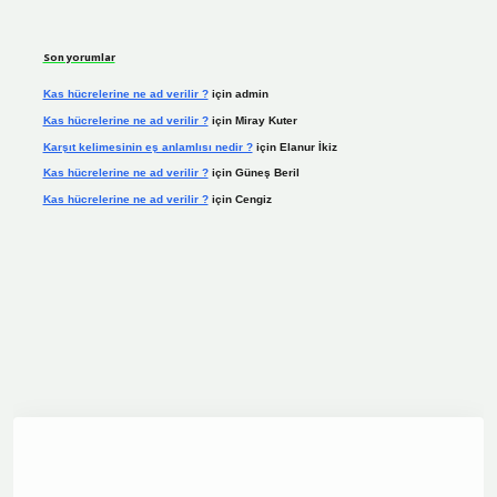
Son yorumlar
Kas hücrelerine ne ad verilir ?
için
admin
Kas hücrelerine ne ad verilir ?
için
Miray Kuter
Karşıt kelimesinin eş anlamlısı nedir ?
için
Elanur İkiz
Kas hücrelerine ne ad verilir ?
için
Güneş Beril
Kas hücrelerine ne ad verilir ?
için
Cengiz
dcasino.online