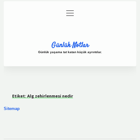
menüyü
Anasayfa
Gizlilik Politikası
Yasal Uyarı
aç
Hakkımızda
Günlük Notlar
Günlük yaşama tat katan küçük ayrıntılar.
Etiket:
Alg zehirlenmesi nedir
Sitemap