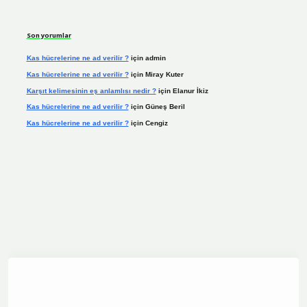
Son yorumlar
Kas hücrelerine ne ad verilir ?
için
admin
Kas hücrelerine ne ad verilir ?
için
Miray Kuter
Karşıt kelimesinin eş anlamlısı nedir ?
için
Elanur İkiz
Kas hücrelerine ne ad verilir ?
için
Güneş Beril
Kas hücrelerine ne ad verilir ?
için
Cengiz
dcasino.online