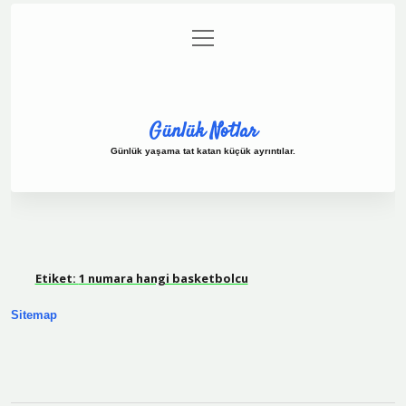
menüyü
Anasayfa
Gizlilik Politikası
Yasal Uyarı
aç
Hakkımızda
Günlük Notlar
Günlük yaşama tat katan küçük ayrıntılar.
Etiket:
1 numara hangi basketbolcu
Sitemap