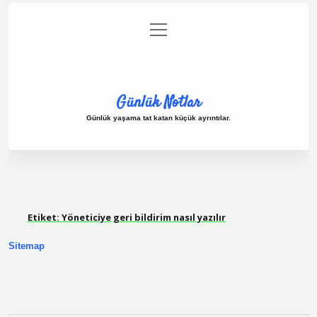
menüyü
Anasayfa
Gizlilik Politikası
Yasal Uyarı
aç
Hakkımızda
Günlük Notlar
Günlük yaşama tat katan küçük ayrıntılar.
Etiket:
Yöneticiye geri bildirim nasıl yazılır
Sitemap