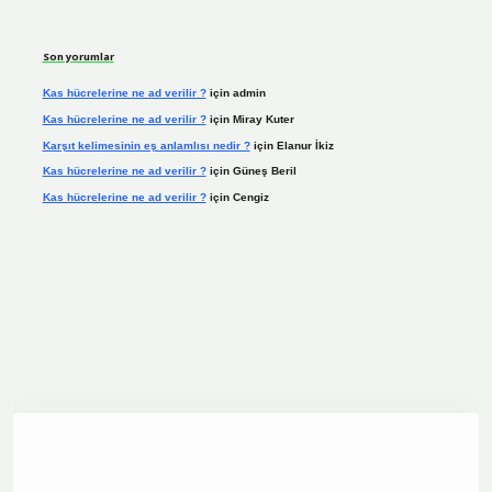
Son yorumlar
Kas hücrelerine ne ad verilir ?
için
admin
Kas hücrelerine ne ad verilir ?
için
Miray Kuter
Karşıt kelimesinin eş anlamlısı nedir ?
için
Elanur İkiz
Kas hücrelerine ne ad verilir ?
için
Güneş Beril
Kas hücrelerine ne ad verilir ?
için
Cengiz
vdcasino.online