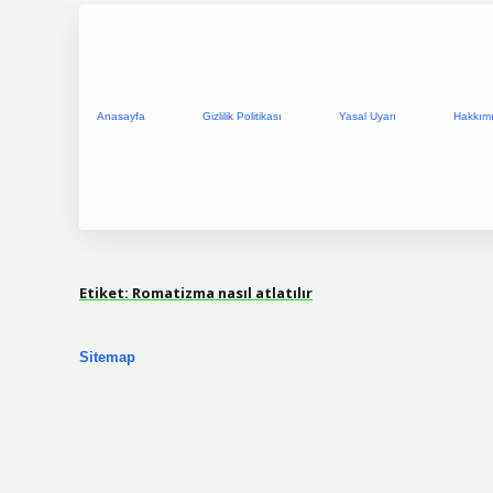
Anasayfa
Gizlilik Politikası
Yasal Uyarı
Hakkım
Etiket:
Romatizma nasıl atlatılır
Sitemap