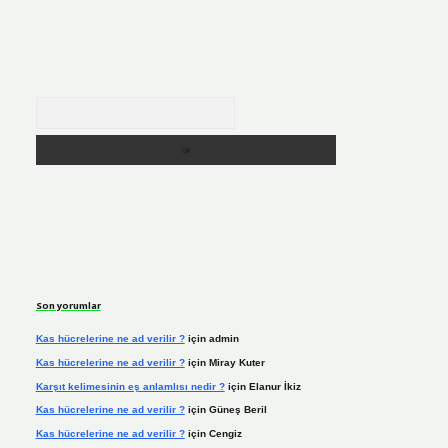
Arama
Son yorumlar
Kas hücrelerine ne ad verilir ?
için
admin
Kas hücrelerine ne ad verilir ?
için
Miray Kuter
Karşıt kelimesinin eş anlamlısı nedir ?
için
Elanur İkiz
Kas hücrelerine ne ad verilir ?
için
Güneş Beril
Kas hücrelerine ne ad verilir ?
için
Cengiz