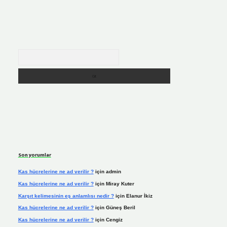
Arama
Son yorumlar
Kas hücrelerine ne ad verilir ?
için
admin
Kas hücrelerine ne ad verilir ?
için
Miray Kuter
Karşıt kelimesinin eş anlamlısı nedir ?
için
Elanur İkiz
Kas hücrelerine ne ad verilir ?
için
Güneş Beril
Kas hücrelerine ne ad verilir ?
için
Cengiz