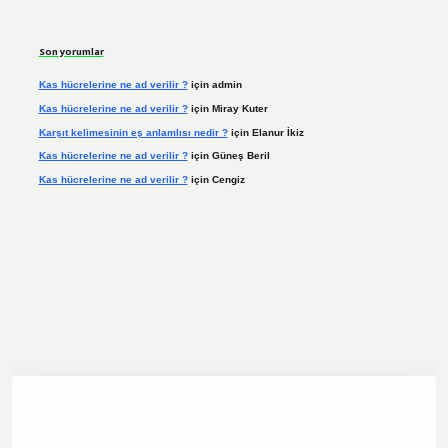
Son yorumlar
Kas hücrelerine ne ad verilir ?
için
admin
Kas hücrelerine ne ad verilir ?
için
Miray Kuter
Karşıt kelimesinin eş anlamlısı nedir ?
için
Elanur İkiz
Kas hücrelerine ne ad verilir ?
için
Güneş Beril
Kas hücrelerine ne ad verilir ?
için
Cengiz
ine