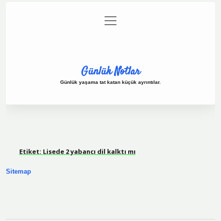
menüyü
Anasayfa
Gizlilik Politikası
Yasal Uyarı
aç
Hakkımızda
Günlük Notlar
Günlük yaşama tat katan küçük ayrıntılar.
Etiket:
Lisede 2 yabancı dil kalktı mı
Sitemap