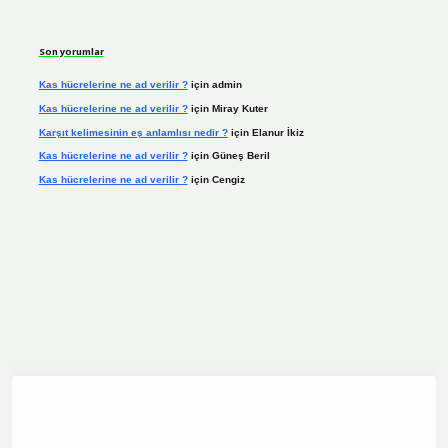
Son yorumlar
Kas hücrelerine ne ad verilir ?
için
admin
Kas hücrelerine ne ad verilir ?
için
Miray Kuter
Karşıt kelimesinin eş anlamlısı nedir ?
için
Elanur İkiz
Kas hücrelerine ne ad verilir ?
için
Güneş Beril
Kas hücrelerine ne ad verilir ?
için
Cengiz
dcasino.online