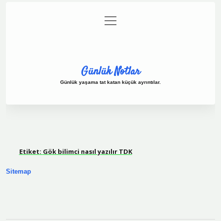
menüyü
Anasayfa
Gizlilik Politikası
Yasal Uyarı
aç
Hakkımızda
Günlük Notlar
Günlük yaşama tat katan küçük ayrıntılar.
Etiket:
Gök bilimci nasıl yazılır TDK
Sitemap