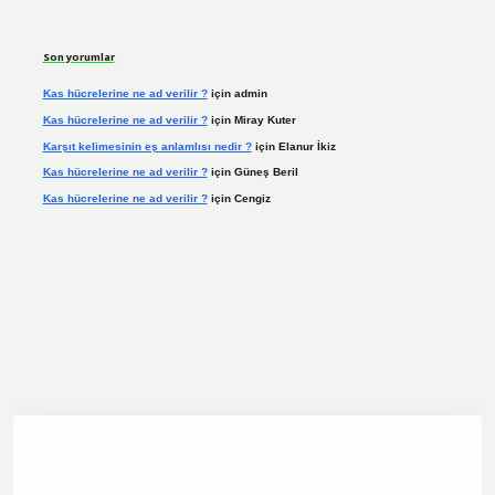
Son yorumlar
Kas hücrelerine ne ad verilir ?
için
admin
Kas hücrelerine ne ad verilir ?
için
Miray Kuter
Karşıt kelimesinin eş anlamlısı nedir ?
için
Elanur İkiz
Kas hücrelerine ne ad verilir ?
için
Güneş Beril
Kas hücrelerine ne ad verilir ?
için
Cengiz
dcasino.online