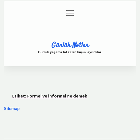
menüyü
Anasayfa
Gizlilik Politikası
Yasal Uyarı
aç
Hakkımızda
Günlük Notlar
Günlük yaşama tat katan küçük ayrıntılar.
Etiket:
Formel ve informel ne demek
Sitemap