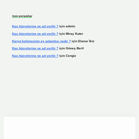
Son yorumlar
Kas hücrelerine ne ad verilir ?
için
admin
Kas hücrelerine ne ad verilir ?
için
Miray Kuter
Karşıt kelimesinin eş anlamlısı nedir ?
için
Elanur İkiz
Kas hücrelerine ne ad verilir ?
için
Güneş Beril
Kas hücrelerine ne ad verilir ?
için
Cengiz
casino.online