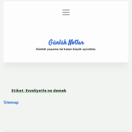
menüyü
Anasayfa
Gizlilik Politikası
Yasal Uyarı
aç
Hakkımızda
Günlük Notlar
Günlük yaşama tat katan küçük ayrıntılar.
Etiket:
Evveliyetle ne demek
Sitemap