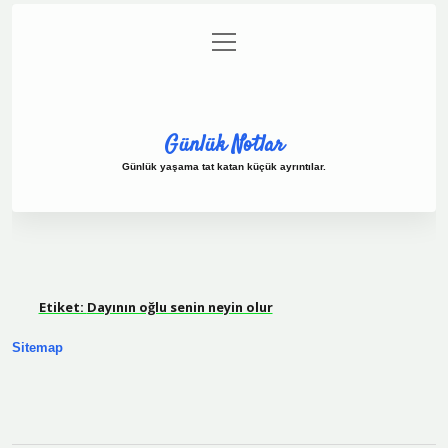
menüyü
Anasayfa
Gizlilik Politikası
Yasal Uyarı
aç
Hakkımızda
Günlük Notlar
Günlük yaşama tat katan küçük ayrıntılar.
Etiket:
Dayının oğlu senin neyin olur
Sitemap