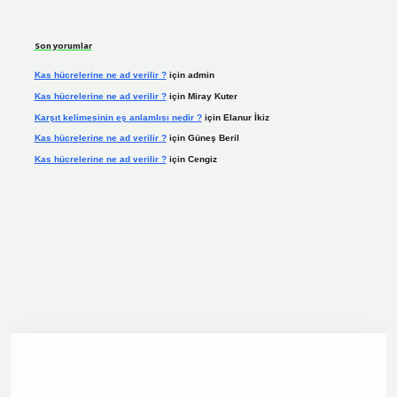
Son yorumlar
Kas hücrelerine ne ad verilir ?
için
admin
Kas hücrelerine ne ad verilir ?
için
Miray Kuter
Karşıt kelimesinin eş anlamlısı nedir ?
için
Elanur İkiz
Kas hücrelerine ne ad verilir ?
için
Güneş Beril
Kas hücrelerine ne ad verilir ?
için
Cengiz
ine